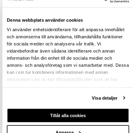
Snabba leveranser
Hämta i butik
Ledande leverantör i Sverige
Denna webbplats använder cookies
Vi använder enhetsidentifierare för att anpassa innehållet
och annonserna till användarna, tillhandahålla funktioner
BESKRIVNING & FILER
för sociala medier och analysera vår trafik. Vi
vidarebefordrar även sådana identifierare och annan
SPECIFIKATION
information från din enhet till de sociala medier och
annons- och analysföretag som vi samarbetar med. Dessa
FRÅGA OM PRODUKT
kan i sin tur kombinera informationen med annan
information som du har tillhandahållit eller som de har
RECENSIONER
samlat in när du har använt deras tjänster.
Visa detaljer
TILLBEHÖR
Tillåt alla cookies
Anpassa