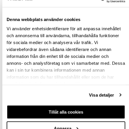
Snabba leveranser
Hämta i butik
Ledande leverantör i Sverige
Denna webbplats använder cookies
Vi använder enhetsidentifierare för att anpassa innehållet
och annonserna till användarna, tillhandahålla funktioner
BESKRIVNING & FILER
för sociala medier och analysera vår trafik. Vi
vidarebefordrar även sådana identifierare och annan
SPECIFIKATION
information från din enhet till de sociala medier och
annons- och analysföretag som vi samarbetar med. Dessa
FRÅGA OM PRODUKT
kan i sin tur kombinera informationen med annan
information som du har tillhandahållit eller som de har
RECENSIONER
samlat in när du har använt deras tjänster.
Visa detaljer
TILLBEHÖR
Tillåt alla cookies
Anpassa