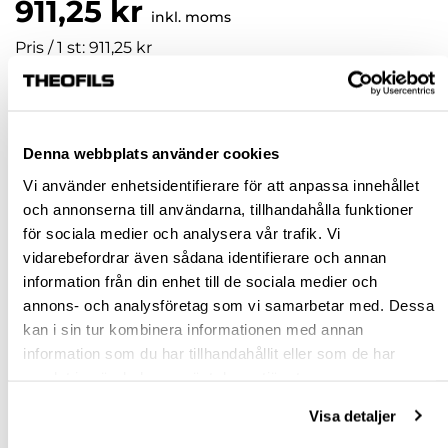
911,25 kr
inkl. moms
Pris / 1 st: 911,25 kr
st
KÖP
Denna webbplats använder cookies
Vi använder enhetsidentifierare för att anpassa innehållet
och annonserna till användarna, tillhandahålla funktioner
Jönköping huvudlager
Finns i lager online
för sociala medier och analysera vår trafik. Vi
Jönköping butik
Finns i lager
vidarebefordrar även sådana identifierare och annan
information från din enhet till de sociala medier och
Malmö butik
Finns i lager
annons- och analysföretag som vi samarbetar med. Dessa
Stockholm butik
Finns i lager
kan i sin tur kombinera informationen med annan
information som du har tillhandahållit eller som de har
Snabba leveranser
samlat in när du har använt deras tjänster.
Hämta i butik
Ledande leverantör i Sverige
Visa detaljer