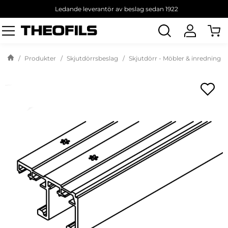
Ledande leverantör av beslag sedan 1922
Sök
produkt
Produkter
Skjutdörrsbeslag
Skjutdörr - Möbler & inredning