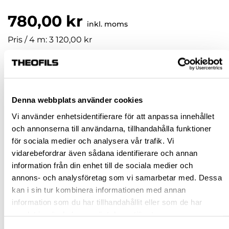
780,00 kr
inkl. moms
Pris / 4 m: 3 120,00 kr
m
KÖP
Denna webbplats använder cookies
Vi använder enhetsidentifierare för att anpassa innehållet
Jönköping huvudlager
Finns i lager online
och annonserna till användarna, tillhandahålla funktioner
för sociala medier och analysera vår trafik. Vi
Jönköping butik
Slut i lager
vidarebefordrar även sådana identifierare och annan
Malmö butik
Slut i lager
information från din enhet till de sociala medier och
Stockholm butik
Slut i lager
annons- och analysföretag som vi samarbetar med. Dessa
kan i sin tur kombinera informationen med annan
Snabba leveranser
information som du har tillhandahållit eller som de har
Hämta i butik
samlat in när du har använt deras tjänster.
Ledande leverantör i Sverige