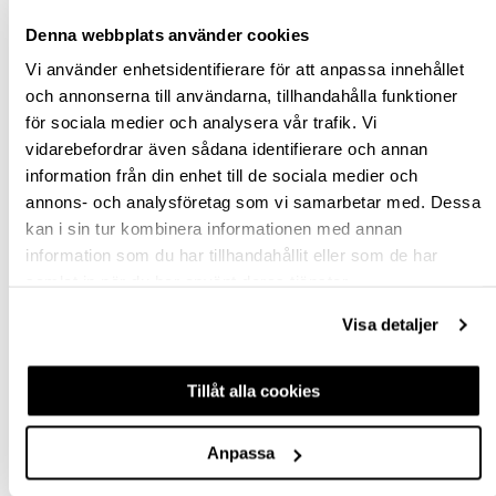
Denna webbplats använder cookies
BESKRIVNING
Vi använder enhetsidentifierare för att anpassa innehållet
och annonserna till användarna, tillhandahålla funktioner
SPECIFIKATION
för sociala medier och analysera vår trafik. Vi
vidarebefordrar även sådana identifierare och annan
information från din enhet till de sociala medier och
FRÅGA OM PRODUKT
annons- och analysföretag som vi samarbetar med. Dessa
kan i sin tur kombinera informationen med annan
RECENSIONER
information som du har tillhandahållit eller som de har
samlat in när du har använt deras tjänster.
TILLBEHÖR
Visa detaljer
-47%
OUTLET
Tillåt alla cookies
Anpassa