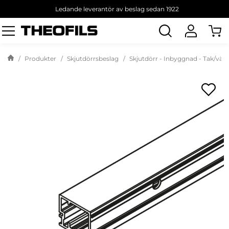
Ledande leverantör av beslag sedan 1922
Sök
produkt
Produkter
Skjutdörrsbeslag
Skjutdörr - Inbyggnad - Tak/väg