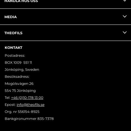
HANDLA HOS OSS
MEDIA
THEOFILS
KONTAKT
Postadress:
BOX 1009 551 11
Jönköping, Sweden
Besöksadress:
Mogölsvägen 26
554 75 Jönköping
Tel:
+46 (0)10-178 13 00
Epost:
info@theofils.se
Org. nr 556154-8925
Bankgironummer 835-7378