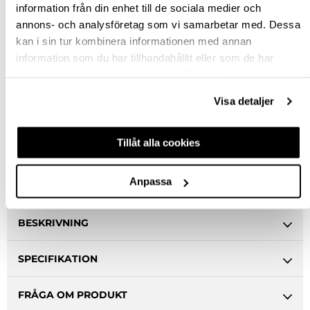
KÖP
information från din enhet till de sociala medier och
annons- och analysföretag som vi samarbetar med. Dessa
kan i sin tur kombinera informationen med annan
Jönköping huvudlager
Beställningsvara
information som du har tillhandahållit eller som de har
Jönköping butik
Slut i lager
samlat in när du har använt deras tjänster.
Malmö butik
Slut i lager
Visa detaljer
Stockholm butik
Slut i lager
Snabba leveranser
Tillåt alla cookies
Hämta i butik
Ledande leverantör i Sverige
Anpassa
BESKRIVNING
SPECIFIKATION
FRÅGA OM PRODUKT