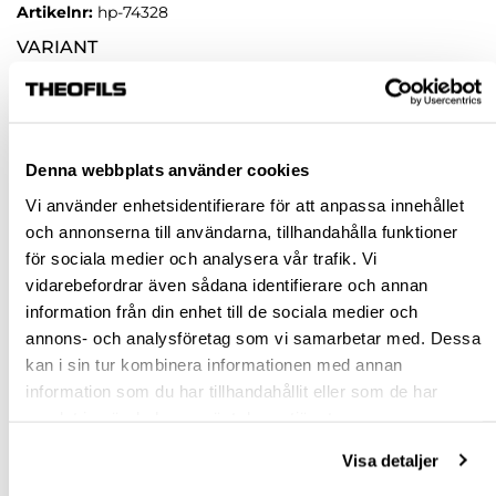
Artikelnr:
hp-74328
VARIANT
STICKSÅG 18 V PSBC 420 EB-BASIC CARVEX
STICKSÅG 18 V PSBC 420 HPC 4,0 EBI-PLUS
CARVEX
Denna webbplats använder cookies
Vi använder enhetsidentifierare för att anpassa innehållet
Rensa val
och annonserna till användarna, tillhandahålla funktioner
för sociala medier och analysera vår trafik. Vi
st
vidarebefordrar även sådana identifierare och annan
information från din enhet till de sociala medier och
VÄLJ VARIANT
annons- och analysföretag som vi samarbetar med. Dessa
kan i sin tur kombinera informationen med annan
information som du har tillhandahållit eller som de har
Snabba leveranser
samlat in när du har använt deras tjänster.
Hämta i butik
Ledande leverantör i Sverige
Visa detaljer