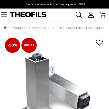
Ledande leverantör av beslag sedan 1922
Sök
produkt
Produkter
Inredning
Hjul, Ben, Bordsstativ & Glidknappar
-90%
OUTLET