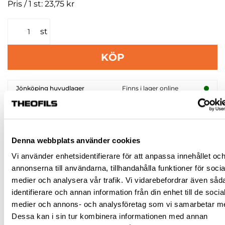
Pris / 1 st: 23,75 kr
st
KÖP
Jönköping huvudlager
Finns i lager online
Jönköping butik
Finns i lager
Malmö butik
Finns i lager
Stockholm butik
Finns i lager
Denna webbplats använder cookies
Vi använder enhetsidentifierare för att anpassa innehållet oc
Snabba leveranser
annonserna till användarna, tillhandahålla funktioner för socia
Hämta i butik
medier och analysera vår trafik. Vi vidarebefordrar även såd
Ledande leverantör i Sverige
identifierare och annan information från din enhet till de socia
medier och annons- och analysföretag som vi samarbetar m
Dessa kan i sin tur kombinera informationen med annan
BESKRIVNING