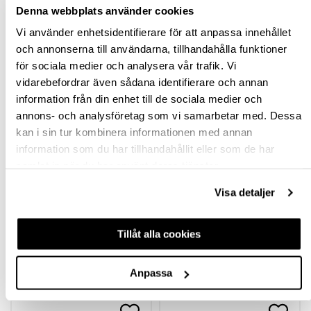
Denna webbplats använder cookies
BESKRIVNING
Vi använder enhetsidentifierare för att anpassa innehållet
och annonserna till användarna, tillhandahålla funktioner
SPECIFIKATION
för sociala medier och analysera vår trafik. Vi
vidarebefordrar även sådana identifierare och annan
FRÅGA OM PRODUKT
information från din enhet till de sociala medier och
annons- och analysföretag som vi samarbetar med. Dessa
RECENSIONER
kan i sin tur kombinera informationen med annan
information som du har tillhandahållit eller som de har
samlat in när du har använt deras tjänster.
TILLBEHÖR
Visa detaljer
Tillåt alla cookies
Anpassa