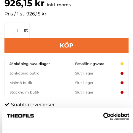
926,15 kr
inkl. moms
Pris / 1 st: 926,15 kr
st
KÖP
Jönköping huvudlager
Beställningsvara
Jönköping butik
Slut i lager
Malmö butik
Slut i lager
Stockholm butik
Slut i lager
Snabba leveranser
Hämta i butik
Ledande leverantör i Sverige