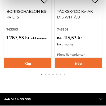
BORRSCHABLON BS-
TÄCKSKYDD KV-AK
KV D15
D15 WHT/50
743303
743301
1 267,63 kr
115,53 kr
inkl. moms
Från
inkl. moms
Finns fler varianter
Köp
Köp
HANDLA HOS OSS