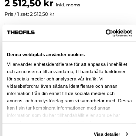
2 512,50 kr
inkl. moms
Pris / 1 set: 2 512,50 kr
set
KÖP
Denna webbplats använder cookies
Vi använder enhetsidentifierare för att anpassa innehållet
Jönköping huvudlager
Beställningsvara
och annonserna till användarna, tillhandahålla funktioner
Jönköping butik
Slut i lager
för sociala medier och analysera vår trafik. Vi
Malmö butik
Slut i lager
vidarebefordrar även sådana identifierare och annan
information från din enhet till de sociala medier och
Stockholm butik
Slut i lager
annons- och analysföretag som vi samarbetar med. Dessa
Snabba leveranser
kan i sin tur kombinera informationen med annan
Hämta i butik
information som du har tillhandahållit eller som de har
Ledande leverantör i Sverige
samlat in när du har använt deras tjänster.
Visa detaljer