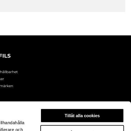
FILS
 hållbarhet
ker
umärken
Tillåt alla cookies
illhandahålla
ifierare och