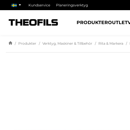
Kundservice
Planeringsverktyg
PRODUKTER
OUTLET
Produkter
Verktyg, Maskiner & Tillbehör
Rita & Markera