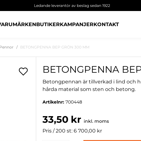
Ledande leverantör av beslag sedan 1922
VARUMÄRKEN
BUTIKER
KAMPANJER
KONTAKT
Pennor
BETONGPENNA BEP GRÖN 300 MM
BETONGPENNA BEP
Betongpennan är tillverkad i lind och h
hårda material som sten och betong.
Artikelnr:
700448
33,50 kr
inkl. moms
Pris / 200 st: 6 700,00 kr