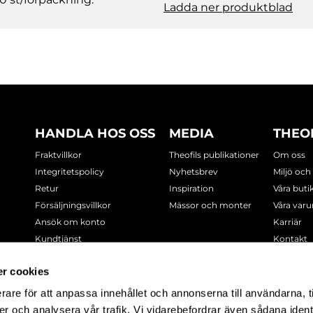
Ladda ner produktblad
HANDLA HOS OSS
MEDIA
THEO
Fraktvillkor
Theofils publikationer
Om oss
Integritetspolicy
Nyhetsbrev
Miljö och
Retur
Inspiration
Våra buti
Försäljningsvillkor
Mässor och monter
Våra var
Ansök om konto
Karriär
Kundtjänst
Kontakt
Cookie-policy
r cookies
rare för att anpassa innehållet och annonserna till användarna, t
-7378
er och analysera vår trafik. Vi vidarebefordrar även sådana ident