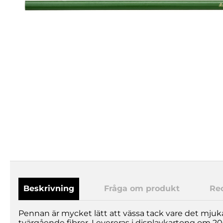
Beskrivning
Fråga om produkt
Re
Pennan är mycket lätt att vässa tack vare det mjuk
tvärgående fibrer. Levereras i displaykartong om 20