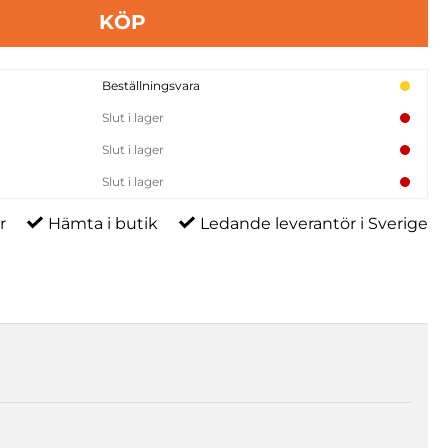
KÖP
Beställningsvara
Slut i lager
Slut i lager
Slut i lager
r
Hämta i butik
Ledande leverantör i Sverige