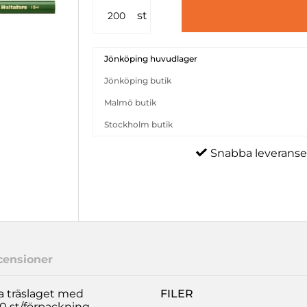
st
Jönköping huvudlager
Jönköping butik
Malmö butik
Stockholm butik
Snabba leveranse
censioner
a träslaget med
FILER
0 st/förpackning.