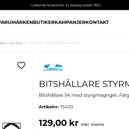
Ledande leverantör av beslag sedan 1922
VARUMÄRKEN
BUTIKER
KAMPANJER
KONTAKT
Borr och bits
BITSHÅLLARE STYRMAG RÖD
BITSHÅLLARE STY
Bitshållare 1/4 med styrgmagnget. Färg
Artikelnr:
754133
129,00 kr
inkl. moms