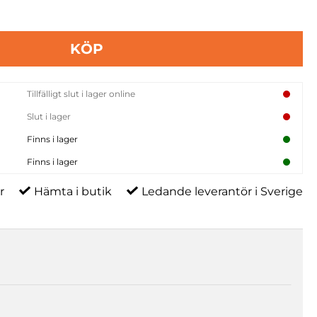
KÖP
Tillfälligt slut i lager online
Slut i lager
Finns i lager
Finns i lager
r
Hämta i butik
Ledande leverantör i Sverige