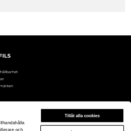
FILS
 hållbarhet
ker
umärken
Tillåt alla cookies
illhandahålla
ifierare och