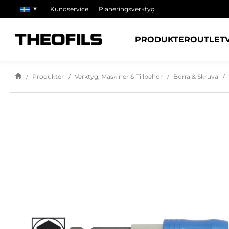
Kundservice
Planeringsverktyg
PRODUKTER
OUTLET
Produkter
Verktyg, Maskiner & Tillbehör
Borra & Skruva