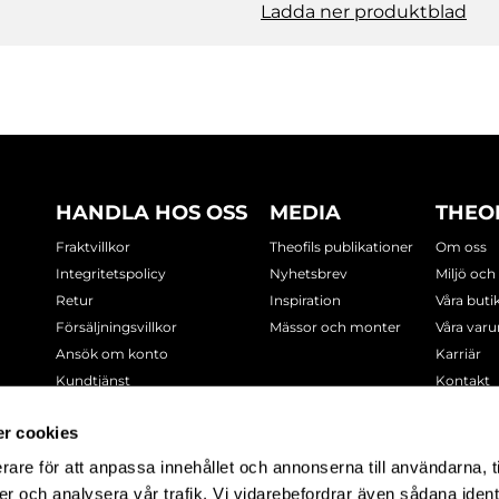
Ladda ner produktblad
HANDLA HOS OSS
MEDIA
THEO
Fraktvillkor
Theofils publikationer
Om oss
Integritetspolicy
Nyhetsbrev
Miljö och
Retur
Inspiration
Våra buti
Försäljningsvillkor
Mässor och monter
Våra var
Ansök om konto
Karriär
Kundtjänst
Kontakt
Cookie-policy
r cookies
rare för att anpassa innehållet och annonserna till användarna, t
-7378
er och analysera vår trafik. Vi vidarebefordrar även sådana ident