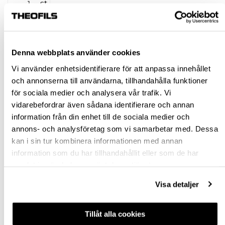
st
KÖP
Denna webbplats använder cookies
Jönköping huvudlager
Finns i lager online
Vi använder enhetsidentifierare för att anpassa innehållet
Jönköping butik
Finns i lager
och annonserna till användarna, tillhandahålla funktioner
för sociala medier och analysera vår trafik. Vi
Malmö butik
Finns i lager
vidarebefordrar även sådana identifierare och annan
Stockholm butik
Finns i lager
information från din enhet till de sociala medier och
annons- och analysföretag som vi samarbetar med. Dessa
Snabba leveranser
kan i sin tur kombinera informationen med annan
Hämta i butik
information som du har tillhandahållit eller som de har
Ledande leverantör i Sverige
samlat in när du har använt deras tjänster.
Visa detaljer
BESKRIVNING
Tillåt alla cookies
FRÅGA OM PRODUKT