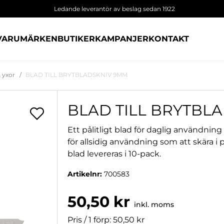
Ledande leverantör av beslag sedan 1922
VARUMÄRKEN
BUTIKER
KAMPANJER
KONTAKT
 yxor
BLAD TILL BRYTBLADSKNIV 9MM
BLAD TILL BRYTBL
Ett pålitligt blad för daglig användni
för allsidig användning som att skära i
blad levereras i 10-pack.
Artikelnr:
700583
50,50 kr
inkl. moms
Pris / 1 förp: 50,50 kr