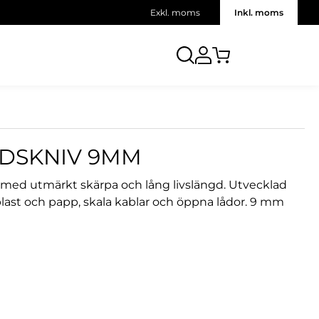
Exkl. moms
Inkl. moms
ADSKNIV 9MM
ng med utmärkt skärpa och lång livslängd. Utvecklad
 plast och papp, skala kablar och öppna lådor. 9 mm