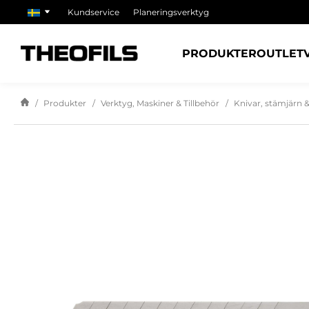
Kundservice
Planeringsverktyg
PRODUKTER
OUTLET
Produkter
Verktyg, Maskiner & Tillbehör
Knivar, stämjärn &