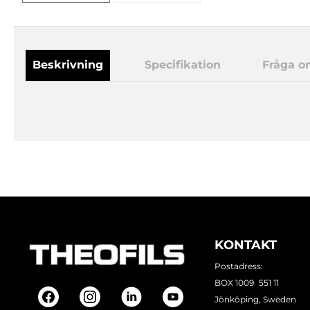
Beskrivning
Specifikation
Fråga o
KONTAKT
Postadress:
BOX 1009 551 11
Jönköping, Sweden