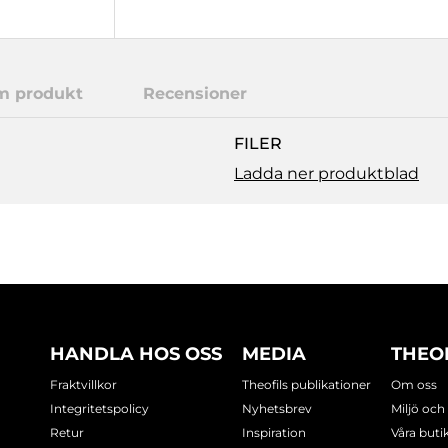
m produkt
Recensioner
FILER
Ladda ner produktblad
HANDLA HOS OSS
MEDIA
THEO
Fraktvillkor
Theofils publikationer
Om oss
Integritetspolicy
Nyhetsbrev
Miljö och
Retur
Inspiration
Våra buti