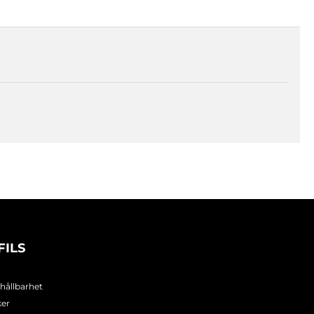
FILS
 hållbarhet
ker