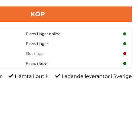
KÖP
Finns i lager online
Finns i lager
Slut i lager
Finns i lager
r
Hämta i butik
Ledande leverantör i Sverige