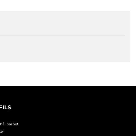
FILS
 hållbarhet
ker