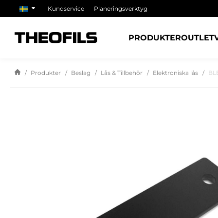
Kundservice
Planeringsverktyg
PRODUKTER
OUTLET
Produkter
Beslag
Lås & Tillbehör
Elektroniska lås
BL