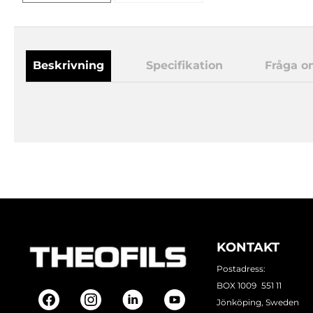
Beskrivning
Specifikation
Fråga o
KONTAKT
Postadress:
BOX 1009 551 11
Jönköping, Sweden