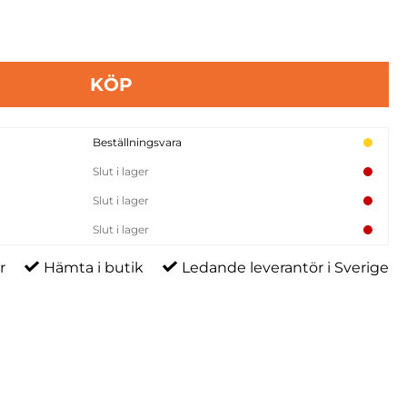
KÖP
Beställningsvara
Slut i lager
Slut i lager
Slut i lager
r
Hämta i butik
Ledande leverantör i Sverige