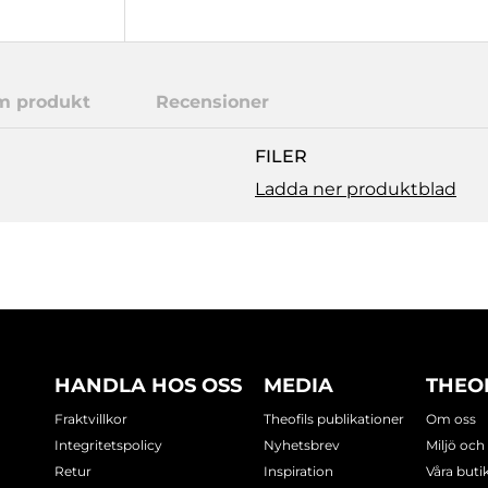
m produkt
Recensioner
FILER
Ladda ner produktblad
HANDLA HOS OSS
MEDIA
THEO
Fraktvillkor
Theofils publikationer
Om oss
Integritetspolicy
Nyhetsbrev
Miljö och
Retur
Inspiration
Våra buti