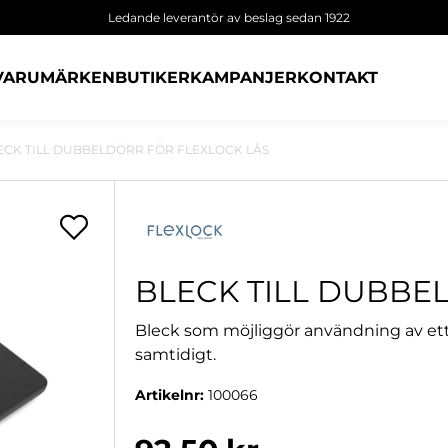
Ledande leverantör av beslag sedan 1922
VARUMÄRKEN
BUTIKER
KAMPANJER
KONTAKT
ECK TILL DUBBELDÖRR FÖR FLEXLOCK LÅS
BLECK TILL DUBBE
Bleck som möjliggör användning av ett 
samtidigt.
Artikelnr:
100066