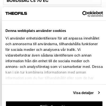
BORDSSÅG CS 70 EG
BORDSSÅG CS 70 EBG
BORDSSÅG CS 70 EBG-SET
Denna webbplats använder cookies
Rensa val
Vi använder enhetsidentifierare för att anpassa innehållet
och annonserna till användarna, tillhandahålla funktioner
st
för sociala medier och analysera vår trafik. Vi
vidarebefordrar även sådana identifierare och annan
VÄLJ VARIANT
information från din enhet till de sociala medier och
annons- och analysföretag som vi samarbetar med. Dessa
kan i sin tur kombinera informationen med annan
Snabba leveranser
information som du har tillhandahållit eller som de har
Hämta i butik
samlat in när du har använt deras tjänster.
Ledande leverantör i Sverige
Visa detaljer
BESKRIVNING