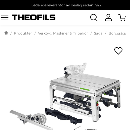
Ledande leverantör av beslag sedan 1922
Sök
produkt
Produkter
Verktyg, Maskiner & Tillbehör
Såga
Bordssågar