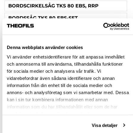
BORDSCIRKELSÅG TKS 80 EBS, RRP
BORDSSÅG TKS 80 EBS-SET
PATRON KT-TKS 80
BORDSÅG TKS 80 EBS ST 840-SET
Denna webbplats använder cookies
Vi använder enhetsidentifierare för att anpassa innehållet
Rensa val
och annonserna till användarna, tillhandahålla funktioner
för sociala medier och analysera vår trafik. Vi
st
vidarebefordrar även sådana identifierare och annan
information från din enhet till de sociala medier och
VÄLJ VARIANT
annons- och analysföretag som vi samarbetar med. Dessa
kan i sin tur kombinera informationen med annan
information som du har tillhandahållit eller som de har
Snabba leveranser
samlat in när du har använt deras tjänster.
Hämta i butik
Ledande leverantör i Sverige
Visa detaljer