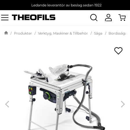
Ledande leverantör av beslag sedan 1922
Sök
produkt
Produkter
Verktyg, Maskiner & Tillbehör
Såga
Bordssågar