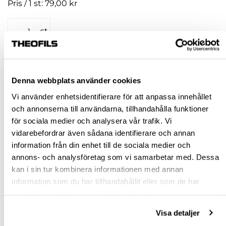
Pris / 1 st: 79,00 kr
st
KÖP
Denna webbplats använder cookies
Jönköping huvudlager
Finns i lager online
Vi använder enhetsidentifierare för att anpassa innehållet
Jönköping butik
Finns i lager
och annonserna till användarna, tillhandahålla funktioner
för sociala medier och analysera vår trafik. Vi
Malmö butik
Finns i lager
vidarebefordrar även sådana identifierare och annan
Stockholm butik
Finns i lager
information från din enhet till de sociala medier och
annons- och analysföretag som vi samarbetar med. Dessa
Snabba leveranser
kan i sin tur kombinera informationen med annan
Hämta i butik
information som du har tillhandahållit eller som de har
Ledande leverantör i Sverige
samlat in när du har använt deras tjänster.
Visa detaljer
BESKRIVNING