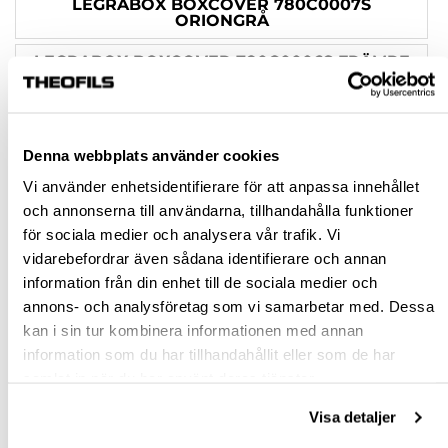
LEGRABOX BOXCOVER 780C0007S
ORIONGRÅ
LEGRABOX BOXCOVER 780C0006S FRÄMRE
SIDENVIT SYMMETRISK
LEGRABOX BOXCOVER 780C0007S BAKRE
SIDENVIT
Denna webbplats använder cookies
Vi använder enhetsidentifierare för att anpassa innehållet
Rensa val
och annonserna till användarna, tillhandahålla funktioner
för sociala medier och analysera vår trafik. Vi
st
vidarebefordrar även sådana identifierare och annan
information från din enhet till de sociala medier och
VÄLJ VARIANT
annons- och analysföretag som vi samarbetar med. Dessa
kan i sin tur kombinera informationen med annan
information som du har tillhandahållit eller som de har
Snabba leveranser
samlat in när du har använt deras tjänster.
Hämta i butik
Ledande leverantör i Sverige
Visa detaljer