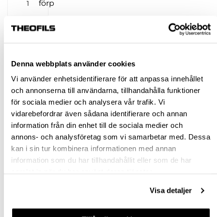
förp
KÖP
Jönköping huvudlager
Tillfälligt slut i lager online
Denna webbplats använder cookies
Jönköping butik
Slut i lager
Vi använder enhetsidentifierare för att anpassa innehållet
Malmö butik
Slut i lager
och annonserna till användarna, tillhandahålla funktioner
för sociala medier och analysera vår trafik. Vi
Stockholm butik
Finns i lager
vidarebefordrar även sådana identifierare och annan
Snabba leveranser
information från din enhet till de sociala medier och
Hämta i butik
annons- och analysföretag som vi samarbetar med. Dessa
kan i sin tur kombinera informationen med annan
Ledande leverantör i Sverige
information som du har tillhandahållit eller som de har
samlat in när du har använt deras tjänster.
BESKRIVNING
Visa detaljer
SPECIFIKATION