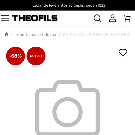
Ledande leverantör av beslag sedan 1922
Sök
produkt
Importerade produkter
BRICKA COLMAR 260X50 SVART/BRU
-68%
OUTLET