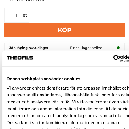
st
KÖP
Jönköping huvudlager
Finns i lager online
Jönköping butik
Slut i lager
Malmö butik
Slut i lager
Stockholm butik
Slut i lager
Denna webbplats använder cookies
Snabba leveranser
Vi använder enhetsidentifierare för att anpassa innehållet oc
Hämta i butik
annonserna till användarna, tillhandahålla funktioner för socia
medier och analysera vår trafik. Vi vidarebefordrar även såd
Ledande leverantör i Sverige
identifierare och annan information från din enhet till de socia
medier och annons- och analysföretag som vi samarbetar m
BESKRIVNING
Dessa kan i sin tur kombinera informationen med annan