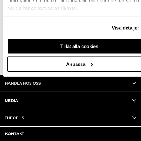
information som du har tillhandahållit eller som de har samlat
när du har använt deras tjänster.
SPECIFIKATION
FRÅGA OM PRODUKT
Visa detaljer
RECENSIONER
Tillåt alla cookies
Anpassa
HANDLA HOS OSS
MEDIA
THEOFILS
KONTAKT