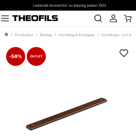
Ledande leverantör av beslag sedan 1922
Sök
produkt
Produkter
Beslag
Handtag & Knoppar
Handtags- och kno
-58%
OUTLET