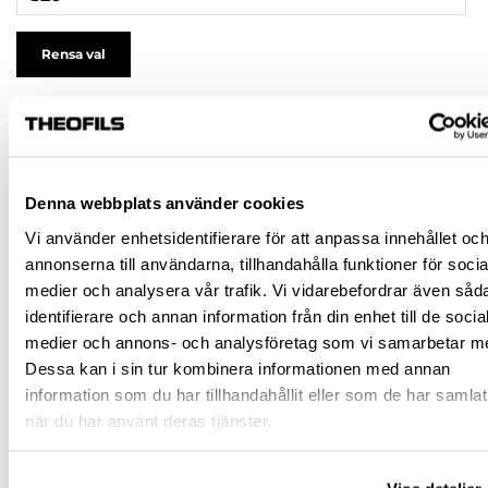
Rensa val
81,50 kr
inkl. moms
195,00 kr
Lägsta pris under de senaste 30 dagarna innan
prissänkning: 195,00 kr
(-58%)
Denna webbplats använder cookies
Pris / 1 st: 81,50 kr
Vi använder enhetsidentifierare för att anpassa innehållet oc
annonserna till användarna, tillhandahålla funktioner för socia
st
medier och analysera vår trafik. Vi vidarebefordrar även såd
identifierare och annan information från din enhet till de socia
KÖP
medier och annons- och analysföretag som vi samarbetar m
Dessa kan i sin tur kombinera informationen med annan
information som du har tillhandahållit eller som de har samlat
Jönköping huvudlager
Finns i lager online
när du har använt deras tjänster.
Jönköping butik
Slut i lager
Malmö butik
Slut i lager