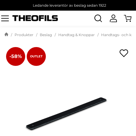
Ledande leverantör av beslag sedan 1922
Sök
produkt
Produkter
Beslag
Handtag & Knoppar
Handtags- och kno
-58%
OUTLET