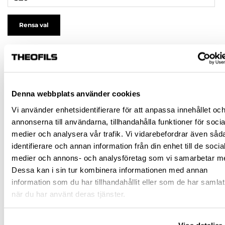
Rensa val
81,50 kr
inkl. moms
195,00 kr
Lägsta pris under de senaste 30 dagarna innan
prissänkning: 195,00 kr
(-58%)
Denna webbplats använder cookies
Pris / 1 st: 81,50 kr
Vi använder enhetsidentifierare för att anpassa innehållet oc
annonserna till användarna, tillhandahålla funktioner för socia
st
medier och analysera vår trafik. Vi vidarebefordrar även såd
identifierare och annan information från din enhet till de socia
KÖP
medier och annons- och analysföretag som vi samarbetar m
Dessa kan i sin tur kombinera informationen med annan
information som du har tillhandahållit eller som de har samlat
Jönköping huvudlager
Finns i lager online
när du har använt deras tjänster.
Jönköping butik
Slut i lager
Malmö butik
Slut i lager