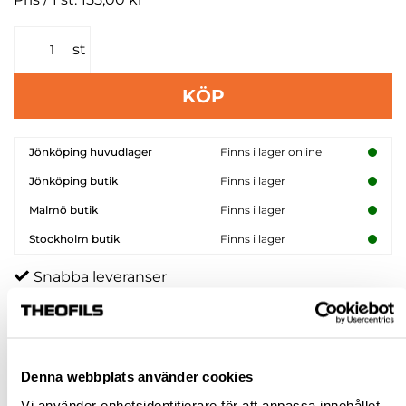
st
KÖP
Jönköping huvudlager
Finns i lager online
Jönköping butik
Finns i lager
Malmö butik
Finns i lager
Stockholm butik
Finns i lager
Snabba leveranser
Hämta i butik
Ledande leverantör i Sverige
Denna webbplats använder cookies
BESKRIVNING
Vi använder enhetsidentifierare för att anpassa innehållet