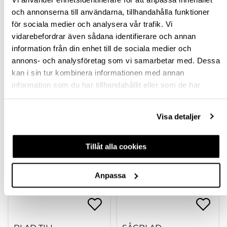
och annonserna till användarna, tillhandahålla funktioner
SPECIFIKATION
för sociala medier och analysera vår trafik. Vi
vidarebefordrar även sådana identifierare och annan
FRÅGA OM PRODUKT
information från din enhet till de sociala medier och
annons- och analysföretag som vi samarbetar med. Dessa
RECENSIONER
kan i sin tur kombinera informationen med annan
information som du har tillhandahållit eller som de har
samlat in när du har använt deras tjänster.
TILLBEHÖR
Visa detaljer
Tillåt alla cookies
Anpassa