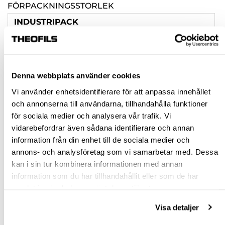
FÖRPACKNINGSSTORLEK
INDUSTRIPACK
1000 ST
50 ST
Denna webbplats använder cookies
Rensa val
Vi använder enhetsidentifierare för att anpassa innehållet
och annonserna till användarna, tillhandahålla funktioner
för sociala medier och analysera vår trafik. Vi
st
vidarebefordrar även sådana identifierare och annan
information från din enhet till de sociala medier och
VÄLJ VARIANT
annons- och analysföretag som vi samarbetar med. Dessa
kan i sin tur kombinera informationen med annan
Snabba leveranser
information som du har tillhandahållit eller som de har
Hämta i butik
samlat in när du har använt deras tjänster.
Ledande leverantör i Sverige
Visa detaljer