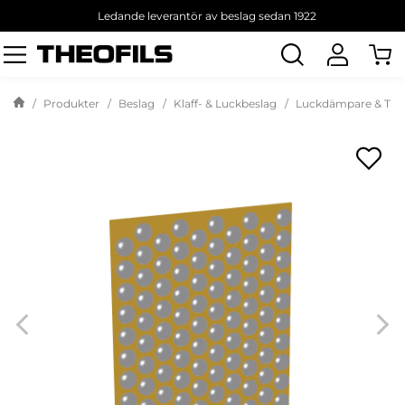
Ledande leverantör av beslag sedan 1922
Sök
produkt
Produkter
Beslag
Klaff- & Luckbeslag
Luckdämpare & Till