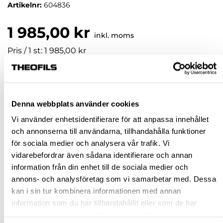
Artikelnr:
604836
1 985,00 kr
inkl. moms
Pris / 1 st: 1 985,00 kr
st
KÖP
Denna webbplats använder cookies
Vi använder enhetsidentifierare för att anpassa innehållet
och annonserna till användarna, tillhandahålla funktioner
Jönköping huvudlager
Beställningsvara
för sociala medier och analysera vår trafik. Vi
Jönköping butik
Slut i lager
vidarebefordrar även sådana identifierare och annan
Malmö butik
Slut i lager
information från din enhet till de sociala medier och
annons- och analysföretag som vi samarbetar med. Dessa
Stockholm butik
Slut i lager
kan i sin tur kombinera informationen med annan
Snabba leveranser
information som du har tillhandahållit eller som de har
samlat in när du har använt deras tjänster.
Hämta i butik