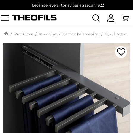
Ledande leverantör av beslag sedan 1922
Sök
produkt
Produkter
Inredning
Garderobsinredning
Byxhängare