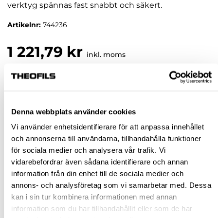
verktyg spännas fast snabbt och säkert.
Artikelnr:
744236
1 221,79 kr
inkl. moms
Pris / 1 st: 1 221,79 kr
st
Denna webbplats använder cookies
KÖP
Vi använder enhetsidentifierare för att anpassa innehållet
och annonserna till användarna, tillhandahålla funktioner
för sociala medier och analysera vår trafik. Vi
Jönköping huvudlager
Beställningsvara
vidarebefordrar även sådana identifierare och annan
Jönköping butik
Slut i lager
information från din enhet till de sociala medier och
Malmö butik
Slut i lager
annons- och analysföretag som vi samarbetar med. Dessa
kan i sin tur kombinera informationen med annan
Stockholm butik
Slut i lager
information som du har tillhandahållit eller som de har