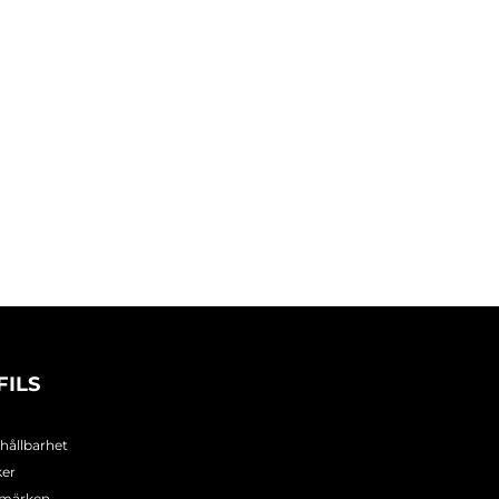
FILS
 hållbarhet
ker
umärken