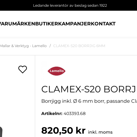
Ledande leverantör av beslag sedan 1922
VARUMÄRKEN
BUTIKER
KAMPANJER
KONTAKT
Mallar & Verktyg - Lamello
CLAMEX-S20 BORRJIG 6MM
CLAMEX-S20 BORRJ
Borrjigg inkl. Ø 6 mm borr, passande 
Artikelnr:
403393.68
820,50 kr
inkl. moms