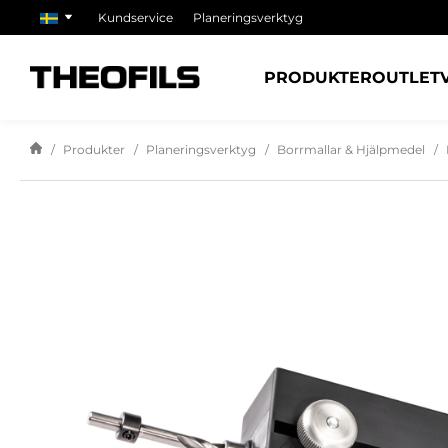
Kundservice
Planeringsverktyg
PRODUKTER
OUTLET
Produkter
Planeringsverktyg
Borrmallar & Hjälpmedel