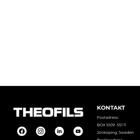
KONTAKT
Postadress:
BOX 1009 551 11
Jönköping, Sweden
Besöksadress: