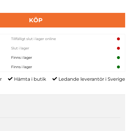
KÖP
Tillfälligt slut i lager online
Slut i lager
Finns i lager
Finns i lager
r
Hämta i butik
Ledande leverantör i Sverige