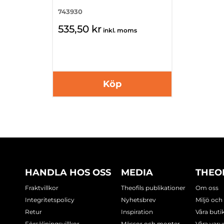
743930
535,50 kr
inkl. moms
Köp
HANDLA HOS OSS
MEDIA
THEO
Fraktvillkor
Theofils publikationer
Om oss
Integritetspolicy
Nyhetsbrev
Miljö och
Retur
Inspiration
Våra buti
Försäljningsvillkor
Mässor och monter
Våra var