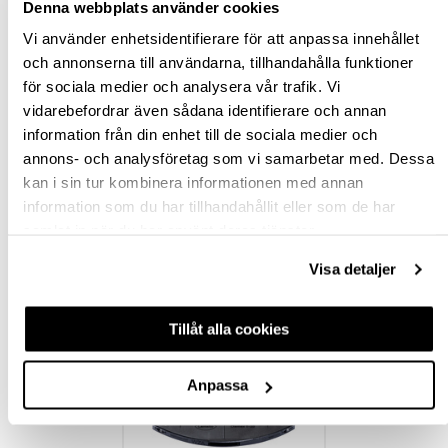
Denna webbplats använder cookies
Vi använder enhetsidentifierare för att anpassa innehållet
BESKRIVNING & FILER
och annonserna till användarna, tillhandahålla funktioner
för sociala medier och analysera vår trafik. Vi
SPECIFIKATION
vidarebefordrar även sådana identifierare och annan
information från din enhet till de sociala medier och
annons- och analysföretag som vi samarbetar med. Dessa
FRÅGA OM PRODUKT
kan i sin tur kombinera informationen med annan
information som du har tillhandahållit eller som de har
RECENSIONER
samlat in när du har använt deras tjänster.
Visa detaljer
TILLBEHÖR
Tillåt alla cookies
Anpassa