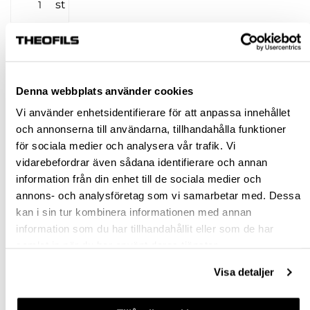
st
KÖP
Jönköping huvudlager
Finns i lager online
Denna webbplats använder cookies
Jönköping butik
Slut i lager
Vi använder enhetsidentifierare för att anpassa innehållet
Malmö butik
Finns i lager
och annonserna till användarna, tillhandahålla funktioner
för sociala medier och analysera vår trafik. Vi
Stockholm butik
Finns i lager
vidarebefordrar även sådana identifierare och annan
Snabba leveranser
information från din enhet till de sociala medier och
Hämta i butik
annons- och analysföretag som vi samarbetar med. Dessa
kan i sin tur kombinera informationen med annan
Ledande leverantör i Sverige
information som du har tillhandahållit eller som de har
samlat in när du har använt deras tjänster.
BESKRIVNING
Visa detaljer
SPECIFIKATION