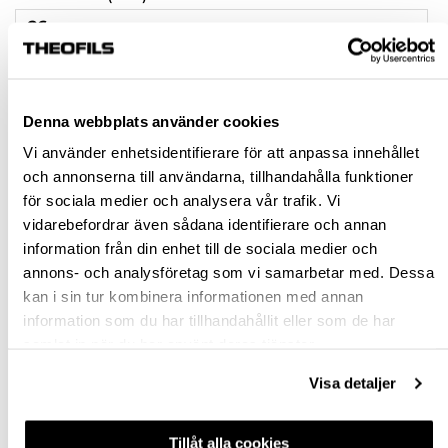
26
35
Denna webbplats använder cookies
Rensa val
Vi använder enhetsidentifierare för att anpassa innehållet
och annonserna till användarna, tillhandahålla funktioner
st
för sociala medier och analysera vår trafik. Vi
vidarebefordrar även sådana identifierare och annan
VÄLJ VARIANT
information från din enhet till de sociala medier och
annons- och analysföretag som vi samarbetar med. Dessa
Snabba leveranser
kan i sin tur kombinera informationen med annan
Hämta i butik
information som du har tillhandahållit eller som de har
Ledande leverantör i Sverige
samlat in när du har använt deras tjänster.
Visa detaljer
BESKRIVNING
Tillåt alla cookies