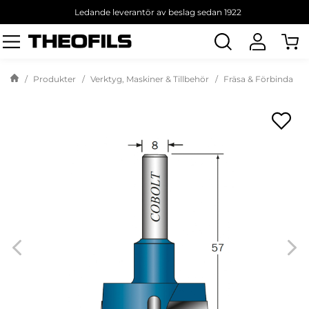
Ledande leverantör av beslag sedan 1922
Sök
produkt
Produkter
Verktyg, Maskiner & Tillbehör
Fräsa & Förbinda