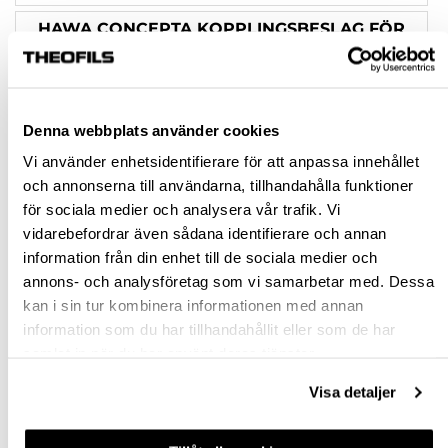
HAWA CONCEPTA KOPPLINGSBESLAG FÖR
TÄCKSIDA 55MM 650MM
KOPPLINGSBESLAG B55 D650 2 DELAR
Denna webbplats använder cookies
Rensa val
Vi använder enhetsidentifierare för att anpassa innehållet
och annonserna till användarna, tillhandahålla funktioner
st
för sociala medier och analysera vår trafik. Vi
vidarebefordrar även sådana identifierare och annan
VÄLJ VARIANT
information från din enhet till de sociala medier och
annons- och analysföretag som vi samarbetar med. Dessa
kan i sin tur kombinera informationen med annan
Snabba leveranser
information som du har tillhandahållit eller som de har
Hämta i butik
samlat in när du har använt deras tjänster.
Ledande leverantör i Sverige
Visa detaljer
BESKRIVNING