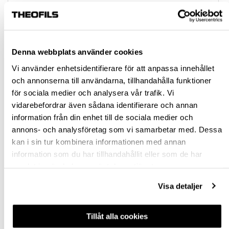
63,00
Rensa val
Denna webbplats använder cookies
Vi använder enhetsidentifierare för att anpassa innehållet
st
och annonserna till användarna, tillhandahålla funktioner
för sociala medier och analysera vår trafik. Vi
VÄLJ VARIANT
vidarebefordrar även sådana identifierare och annan
information från din enhet till de sociala medier och
Snabba leveranser
annons- och analysföretag som vi samarbetar med. Dessa
Hämta i butik
kan i sin tur kombinera informationen med annan
information som du har tillhandahållit eller som de har
Ledande leverantör i Sverige
samlat in när du har använt deras tjänster.
Visa detaljer
BESKRIVNING
FRÅGA OM PRODUKT
Tillåt alla cookies