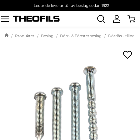
Ledande leverantör av beslag sedan 1922
Sök
produkt
Produkter
Beslag
Dörr- & Fönsterbeslag
Dörrlås - tillbehö