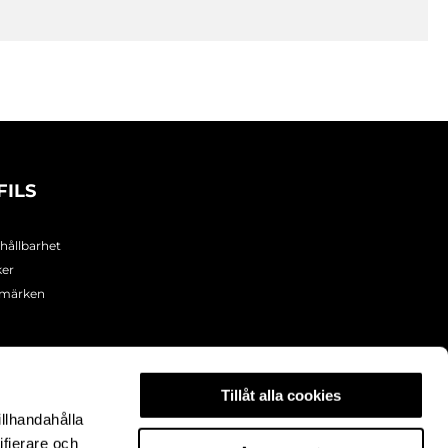
FILS
 hållbarhet
ker
umärken
Tillåt alla cookies
illhandahålla
ifierare och