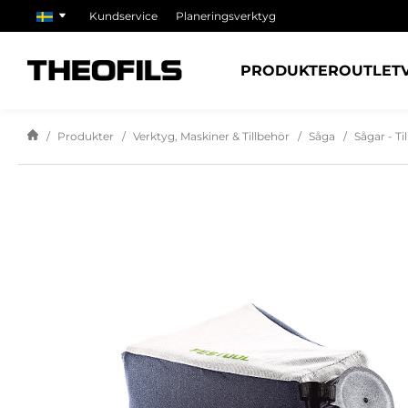
Kundservice
Planeringsverktyg
PRODUKTER
OUTLET
Produkter
Verktyg, Maskiner & Tillbehör
Såga
Sågar - Ti