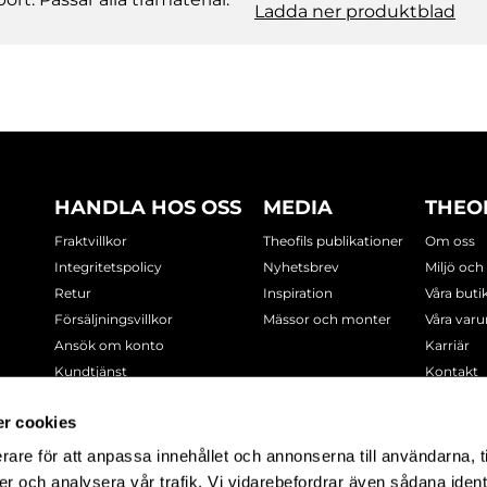
Ladda ner produktblad
HANDLA HOS OSS
MEDIA
THEO
Fraktvillkor
Theofils publikationer
Om oss
Integritetspolicy
Nyhetsbrev
Miljö och
Retur
Inspiration
Våra buti
Försäljningsvillkor
Mässor och monter
Våra var
Ansök om konto
Karriär
Kundtjänst
Kontakt
Cookie-policy
r cookies
rare för att anpassa innehållet och annonserna till användarna, t
-7378
er och analysera vår trafik. Vi vidarebefordrar även sådana ident