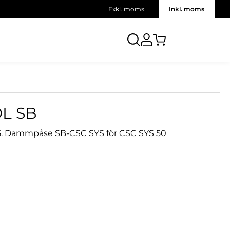
Exkl. moms
Inkl. moms
L SB
5. Dammpåse SB-CSC SYS för CSC SYS 50