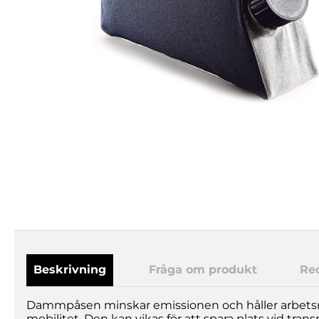
Beskrivning
Fråga om produkt
Re
Dammpåsen minskar emissionen och håller arbets
mobilitet. Den kan vikas för att spara plats vid transp