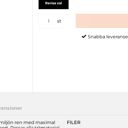
Rensa val
st
Snabba leveranse
censioner
miljön ren med maximal
FILER
ort. Passar alla trämaterial.