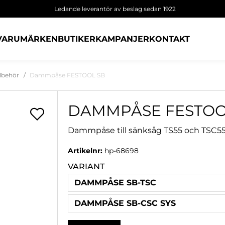
Ledande leverantör av beslag sedan 1922
VARUMÄRKEN
BUTIKER
KAMPANJER
KONTAKT
llbehör
Dammpåse FESTOOL SB
DAMMPÅSE FESTOO
Dammpåse till sänksåg TS55 och TSC5
Artikelnr:
hp-68698
VARIANT
DAMMPÅSE SB-TSC
DAMMPÅSE SB-CSC SYS