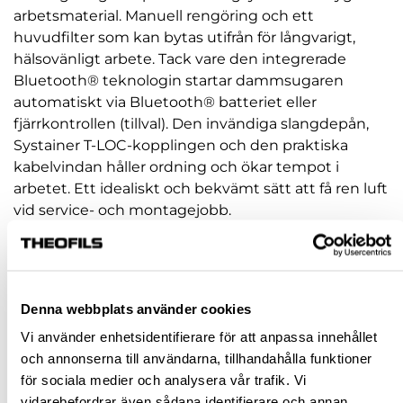
arbetsmaterial. Manuell rengöring och ett
huvudfilter som kan bytas utifrån för långvarigt,
hälsovänligt arbete. Tack vare den integrerade
Bluetooth® teknologin startar dammsugaren
automatiskt via Bluetooth® batteriet eller
fjärrkontrollen (tillval). Den invändiga slangdepån,
Systainer T-LOC-kopplingen och den praktiska
kabelvindan håller ordning och ökar tempot i
arbetet. Ett idealiskt och bekvämt sätt att få ren luft
vid service- och montagejobb.
Artikelnr:
790013
9 809,78 kr
inkl. moms
Denna webbplats använder cookies
Pris / 1 st: 9 809,78 kr
Vi använder enhetsidentifierare för att anpassa innehållet
och annonserna till användarna, tillhandahålla funktioner
st
för sociala medier och analysera vår trafik. Vi
vidarebefordrar även sådana identifierare och annan