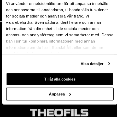
MEDIA
Vi använder enhetsidentifierare för att anpassa innehållet
och annonserna till användarna, tillhandahålla funktioner
THEOFILS
för sociala medier och analysera vår trafik. Vi
vidarebefordrar även sådana identifierare och annan
KONTAKT
information från din enhet till de sociala medier och
annons- och analysföretag som vi samarbetar med. Dessa
Postadress:
kan i sin tur kombinera informationen med annan
BOX 1009 551 11
information som du har tillhandahållit eller som de har
Jönköping, Sweden
samlat in när du har använt deras tjänster.
Besöksadress:
Mogölsvägen 26
Visa detaljer
554 75 Jönköping
Tel:
+46 (0)10-178 13 00
Epost:
info@theofils.se
Tillåt alla cookies
Org. nr 556154-8925
Bankgironummer 835-7378
Anpassa