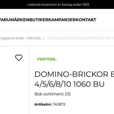
Ledande leverantör av beslag sedan 1922
VARUMÄRKEN
BUTIKER
KAMPANJER
KONTAKT
Fogplattor & kex - FESTOOL
DOMINO-BRICKOR BOK, SORTIMENT DS 4/5/
DOMINO-BRICKOR B
4/5/6/8/10 1060 BU
Bok sortiment DS
Artikelnr:
743872