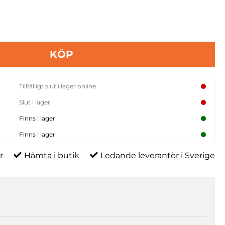
KÖP
Tillfälligt slut i lager online
Slut i lager
Finns i lager
Finns i lager
r
Hämta i butik
Ledande leverantör i Sverige