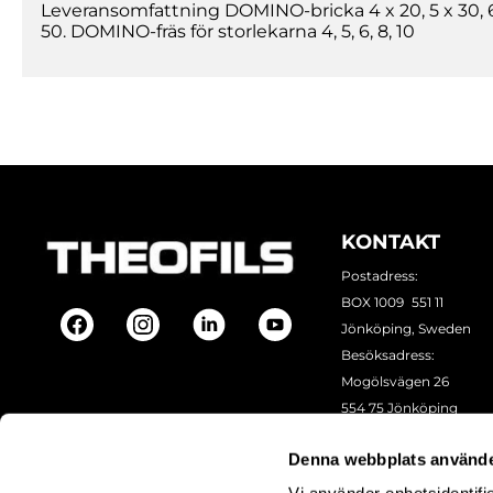
Leveransomfattning DOMINO-bricka 4 x 20, 5 x 30, 6 x
50. DOMINO-fräs för storlekarna 4, 5, 6, 8, 10
KONTAKT
Postadress:
BOX 1009 551 11
Jönköping, Sweden
Besöksadress:
Mogölsvägen 26
554 75 Jönköping
Tel:
+46 (0)10-178 13 00
Denna webbplats använde
Epost:
info@theofils.se
Org. nr 556154-8925