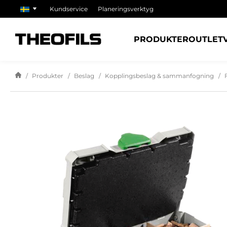
Kundservice
Planeringsverktyg
PRODUKTER
OUTLET
Produkter
Beslag
Kopplingsbeslag & sammanfogning