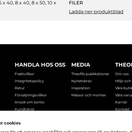
 40, 8 x 40, 8 x 50, 10 x
FILER
Ladda ner produktblad
HANDLA HOS OSS
MEDIA
THEO
Fraktvillkor
Theofils publikationer
Om oss
Integritetspolicy
Nyhetsbrev
Miljö och
Retur
Inspiration
Våra buti
Försäljningsvillkor
Mässor och monter
Våra var
Ansök om konto
Karriär
Kundtjänst
Kontakt
Cookie-policy
r cookies