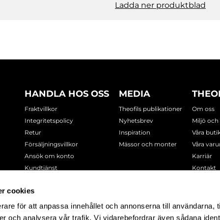
Ladda ner produktblad
HANDLA HOS OSS
MEDIA
THEO
Fraktvillkor
Theofils publikationer
Om oss
Integritetspolicy
Nyhetsbrev
Miljö och
Retur
Inspiration
Våra buti
Försäljningsvillkor
Mässor och monter
Våra var
Ansök om konto
Karriär
Kundtjänst
Kontakt
Cookie-policy
r cookies
rare för att anpassa innehållet och annonserna till användarna, t
-7378
er och analysera vår trafik. Vi vidarebefordrar även sådana ident