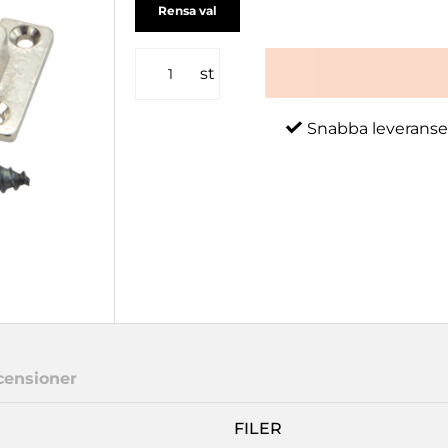
Rensa val
st
Snabba leveranse
censioner
FILER