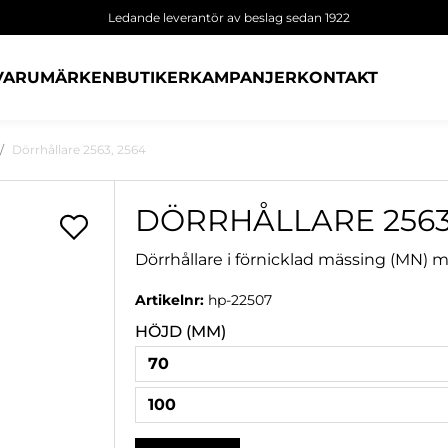
Ledande leverantör av beslag sedan 1922
VARUMÄRKEN
BUTIKER
KAMPANJER
KONTAKT
Dörrhållare 2563, 2564
DÖRRHÅLLARE 2563,
Dörrhållare i förnicklad mässing (MN
Artikelnr:
hp-22507
HÖJD (MM)
70
100