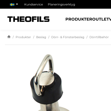
Kundservice
Planeringsverktyg
PRODUKTER
OUTLET
Produkter
Beslag
Dörr- & Fönsterbeslag
Dörrtillbehör