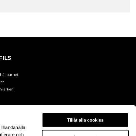
FILS
 hållbarhet
ker
umärken
Tillåt alla cookies
illhandahålla
ifierare och