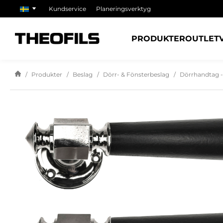
Kundservice
Planeringsverktyg
PRODUKTER
OUTLET
Produkter
Beslag
Dörr- & Fönsterbeslag
Dörrhandtag -