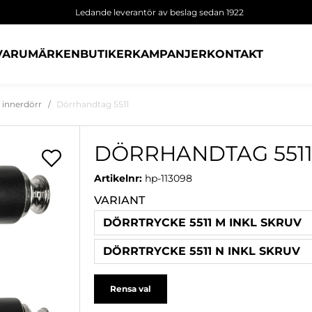
Ledande leverantör av beslag sedan 1922
VARUMÄRKEN
BUTIKER
KAMPANJER
KONTAKT
 innerdörr
Dörrhandtag 5511
DÖRRHANDTAG 551
Artikelnr:
hp-113098
VARIANT
DÖRRTRYCKE 5511 M INKL SKRUV
DÖRRTRYCKE 5511 N INKL SKRUV
Rensa val