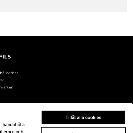
FILS
 hållbarhet
ker
umärken
Tillåt alla cookies
illhandahålla
ifierare och