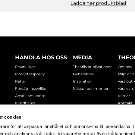
Ladda ner produktblad
HANDLA HOS OSS
MEDIA
THEO
Fraktvillkor
Theofils publikationer
Om oss
Integritetspolicy
Nyhetsbrev
Miljö och
Retur
Inspiration
Våra buti
Försäljningsvillkor
Mässor och monter
Våra var
Ansök om konto
Karriär
Kundtjänst
Kontakt
Cookie-policy
r cookies
rare för att anpassa innehållet och annonserna till användarna, t
-7378
er och analysera vår trafik. Vi vidarebefordrar även sådana ident