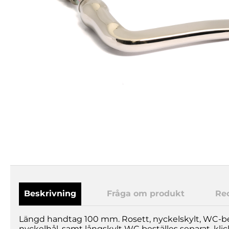
Beskrivning
Fråga om produkt
Re
Längd handtag 100 mm. Rosett, nyckelskylt, WC-be
nyckelhål, samt långskylt WC beställes separat, klick