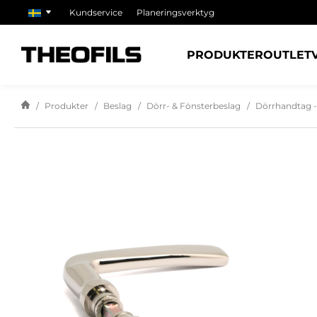
Kundservice
Planeringsverktyg
PRODUKTER
OUTLET
Produkter
Beslag
Dörr- & Fönsterbeslag
Dörrhandtag -