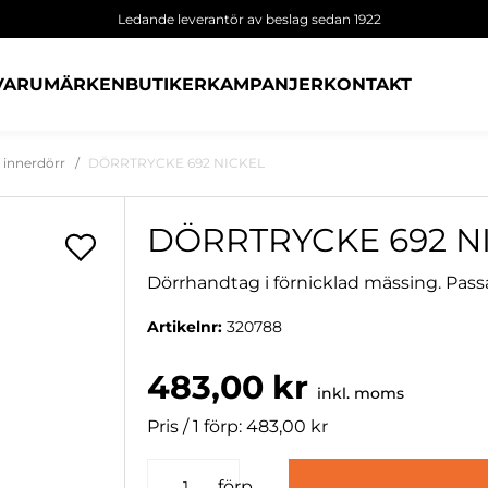
Ledande leverantör av beslag sedan 1922
VARUMÄRKEN
BUTIKER
KAMPANJER
KONTAKT
 innerdörr
DÖRRTRYCKE 692 NICKEL
DÖRRTRYCKE 692 N
Dörrhandtag i förnicklad mässing. Pass
Artikelnr:
320788
483,00 kr
inkl. moms
Pris / 1 förp: 483,00 kr
förp