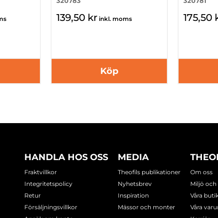
320783
320781
139,50 kr
175,50 
ms
inkl. moms
Köp
HANDLA HOS OSS
MEDIA
THEO
Fraktvillkor
Theofils publikationer
Om oss
Integritetspolicy
Nyhetsbrev
Miljö och
Retur
Inspiration
Våra buti
Försäljningsvillkor
Mässor och monter
Våra var