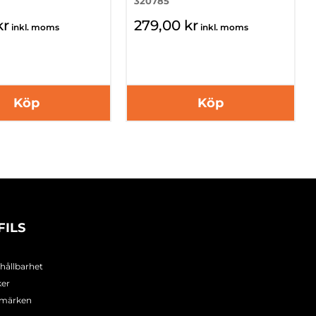
320785
kr
279,00 kr
inkl. moms
inkl. moms
Köp
Köp
FILS
 hållbarhet
ker
umärken