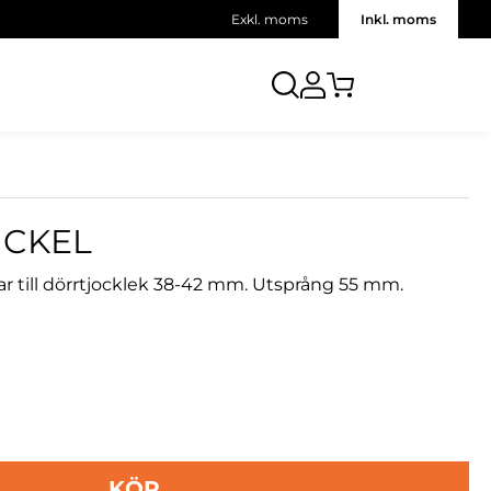
Exkl. moms
Inkl. moms
ICKEL
ar till dörrtjocklek 38-42 mm. Utsprång 55 mm.
KÖP