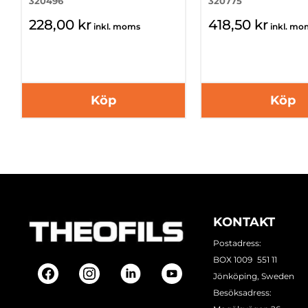
320496
320775
228,00 kr
418,50 kr
inkl. moms
inkl. mo
Köp
Köp
KONTAKT
Postadress:
BOX 1009 551 11
Jönköping, Sweden
Besöksadress: