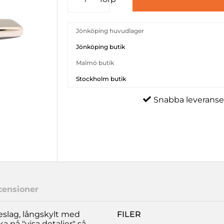
Jönköping huvudlager
Jönköping butik
Malmö butik
Stockholm butik
Snabba leveranse
censioner
slag, långskylt med
FILER
a på "visa detaljer" så