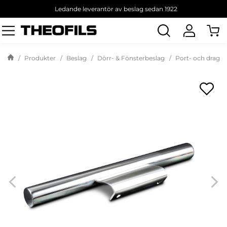
Ledande leverantör av beslag sedan 1922
Sök
produkt
Produkter
Beslag
Dörr- & Fönsterbeslag
Port- och dragh