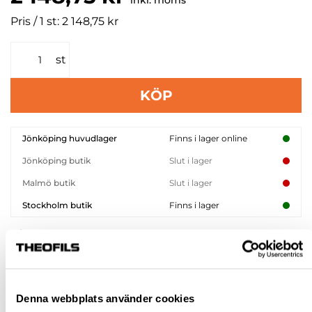
inkl. moms
Pris / 1 st: 2 148,75 kr
st
KÖP
Jönköping huvudlager
Finns i lager online
Jönköping butik
Slut i lager
Malmö butik
Slut i lager
Stockholm butik
Finns i lager
Snabba leveranser
Hämta i butik
Ledande leverantör i Sverige
Denna webbplats använder cookies