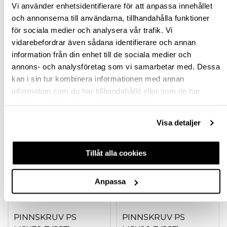
BESKRIVNING
Vi använder enhetsidentifierare för att anpassa innehållet
och annonserna till användarna, tillhandahålla funktioner
för sociala medier och analysera vår trafik. Vi
FRÅGA OM PRODUKT
vidarebefordrar även sådana identifierare och annan
information från din enhet till de sociala medier och
RECENSIONER
annons- och analysföretag som vi samarbetar med. Dessa
kan i sin tur kombinera informationen med annan
information som du har tillhandahållit eller som de har
TILLBEHÖR
samlat in när du har använt deras tjänster.
Visa detaljer
Tillåt alla cookies
Anpassa
PINNSKRUV PS
PINNSKRUV PS