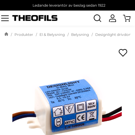
Ledande leverantör av beslag sedan 1922
Sök
produkt
Produkter
El & Belysning
Belysning
Designlight drivdon