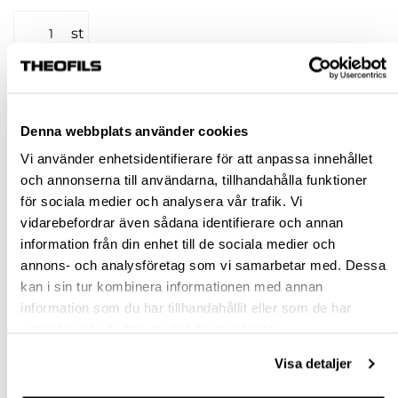
st
KÖP
Denna webbplats använder cookies
Jönköping huvudlager
Beställningsvara
Vi använder enhetsidentifierare för att anpassa innehållet
Jönköping butik
Slut i lager
och annonserna till användarna, tillhandahålla funktioner
Malmö butik
Slut i lager
för sociala medier och analysera vår trafik. Vi
Stockholm butik
Slut i lager
vidarebefordrar även sådana identifierare och annan
information från din enhet till de sociala medier och
Snabba leveranser
annons- och analysföretag som vi samarbetar med. Dessa
Hämta i butik
kan i sin tur kombinera informationen med annan
Ledande leverantör i Sverige
information som du har tillhandahållit eller som de har
samlat in när du har använt deras tjänster.
BESKRIVNING
Visa detaljer