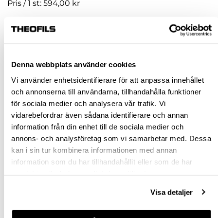
Pris / 1 st: 594,00 kr
st
KÖP
Denna webbplats använder cookies
Vi använder enhetsidentifierare för att anpassa innehållet
Jönköping huvudlager
Finns i lager online
och annonserna till användarna, tillhandahålla funktioner
Jönköping butik
Slut i lager
för sociala medier och analysera vår trafik. Vi
vidarebefordrar även sådana identifierare och annan
Malmö butik
Slut i lager
information från din enhet till de sociala medier och
Stockholm butik
Slut i lager
annons- och analysföretag som vi samarbetar med. Dessa
kan i sin tur kombinera informationen med annan
Snabba leveranser
information som du har tillhandahållit eller som de har
Hämta i butik
samlat in när du har använt deras tjänster.
Ledande leverantör i Sverige
Visa detaljer
BESKRIVNING & FILER