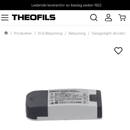
Ledande leverantör av beslag sedan 1922
Sök
produkt
Produkter
El & Belysning
Belysning
Designlight drivdon