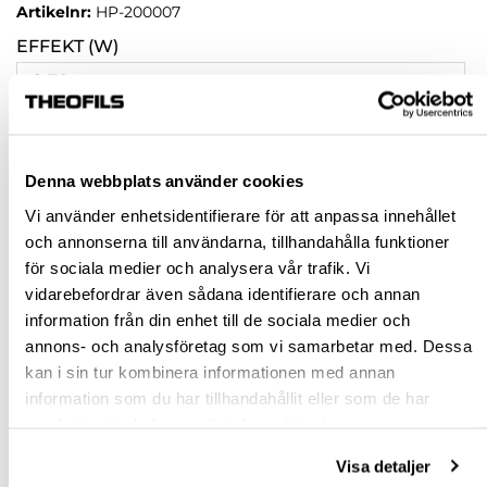
Artikelnr:
HP-200007
EFFEKT (W)
6-30
24-75
48-150
Denna webbplats använder cookies
Vi använder enhetsidentifierare för att anpassa innehållet
Rensa val
och annonserna till användarna, tillhandahålla funktioner
för sociala medier och analysera vår trafik. Vi
vidarebefordrar även sådana identifierare och annan
st
information från din enhet till de sociala medier och
annons- och analysföretag som vi samarbetar med. Dessa
VÄLJ VARIANT
kan i sin tur kombinera informationen med annan
information som du har tillhandahållit eller som de har
Snabba leveranser
samlat in när du har använt deras tjänster.
Hämta i butik
Ledande leverantör i Sverige
Visa detaljer