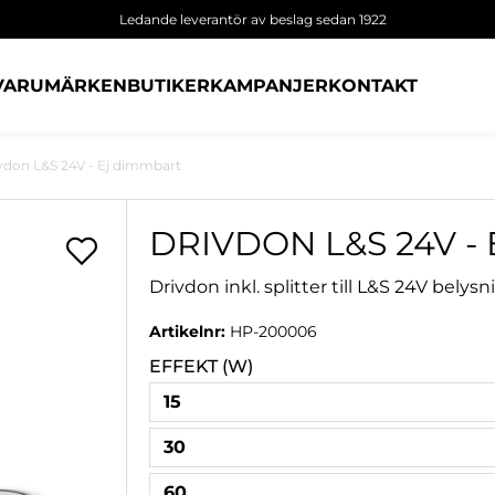
Ledande leverantör av beslag sedan 1922
VARUMÄRKEN
BUTIKER
KAMPANJER
KONTAKT
vdon L&S 24V - Ej dimmbart
DRIVDON L&S 24V -
Drivdon inkl. splitter till L&S 24V belysn
Artikelnr:
HP-200006
EFFEKT (W)
15
30
60