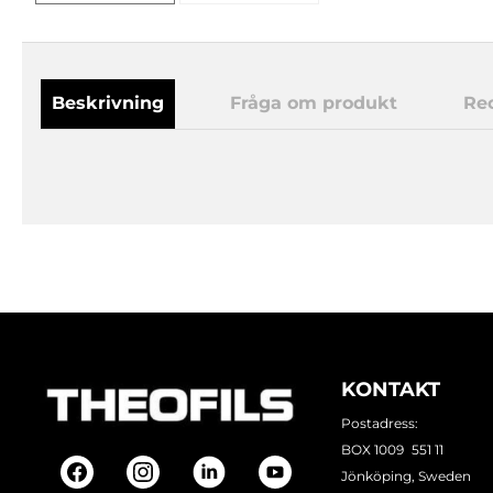
Beskrivning
Fråga om produkt
Re
KONTAKT
Postadress:
BOX 1009 551 11
Jönköping, Sweden