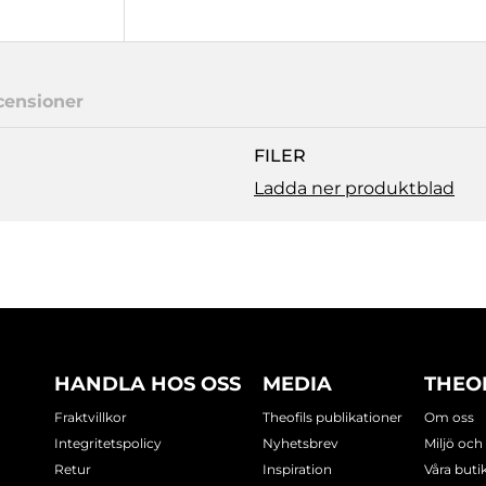
censioner
FILER
Ladda ner produktblad
HANDLA HOS OSS
MEDIA
THEO
Fraktvillkor
Theofils publikationer
Om oss
Integritetspolicy
Nyhetsbrev
Miljö och
Retur
Inspiration
Våra buti