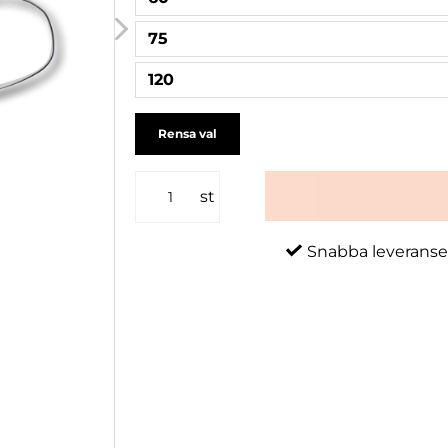
75
120
Rensa val
st
Snabba leveranse