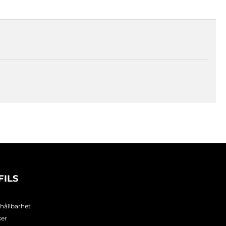
FILS
 hållbarhet
ker