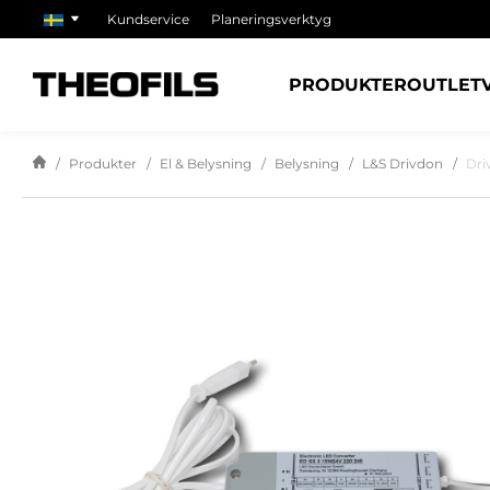
Kundservice
Planeringsverktyg
PRODUKTER
OUTLET
Produkter
El & Belysning
Belysning
L&S Drivdon
Dri