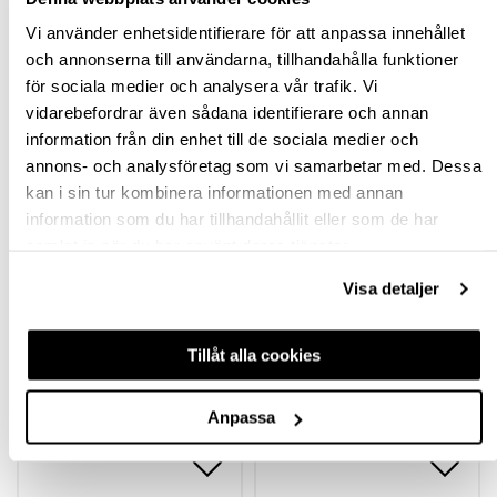
Vi använder enhetsidentifierare för att anpassa innehållet
BESKRIVNING
och annonserna till användarna, tillhandahålla funktioner
för sociala medier och analysera vår trafik. Vi
FRÅGA OM PRODUKT
vidarebefordrar även sådana identifierare och annan
information från din enhet till de sociala medier och
RECENSIONER
annons- och analysföretag som vi samarbetar med. Dessa
kan i sin tur kombinera informationen med annan
information som du har tillhandahållit eller som de har
samlat in när du har använt deras tjänster.
TILLBEHÖR
Visa detaljer
Tillåt alla cookies
Anpassa