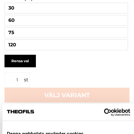
30
60
75
120
Rensa val
st
VÄLJ VARIANT
Snabba leveranser
Hämta i butik
Ledande leverantör i Sverige
Denna webbplats använder cookies