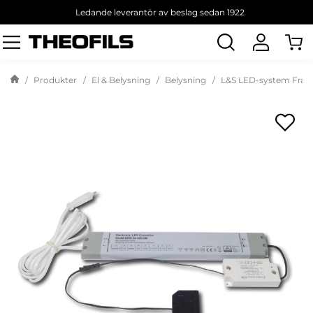
Ledande leverantör av beslag sedan 1922
Sök
produkt
Produkter
El & Belysning
Belysning
L&S LED-system Frank