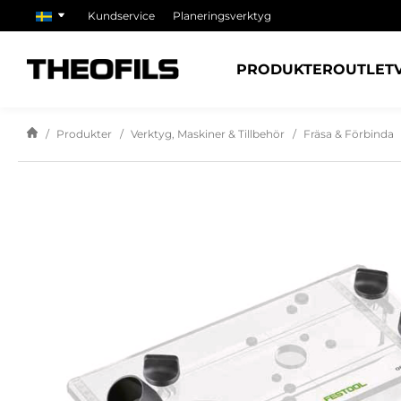
Kundservice
Planeringsverktyg
PRODUKTER
OUTLET
Produkter
Verktyg, Maskiner & Tillbehör
Fräsa & Förbinda