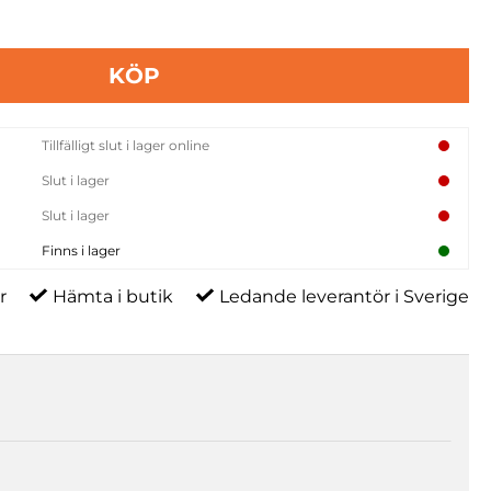
KÖP
Tillfälligt slut i lager online
Slut i lager
Slut i lager
Finns i lager
r
Hämta i butik
Ledande leverantör i Sverige