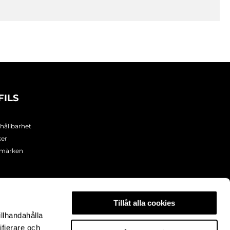
FILS
 hållbarhet
ker
umärken
Tillåt alla cookies
illhandahålla
ifierare och