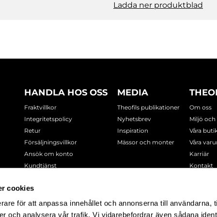
Ladda ner produktblad
HANDLA HOS OSS
MEDIA
THEO
Fraktvillkor
Theofils publikationer
Om oss
Integritetspolicy
Nyhetsbrev
Miljö och
Retur
Inspiration
Våra buti
Försäljningsvillkor
Mässor och monter
Våra var
Ansök om konto
Karriär
Kundtjänst
Kontakt
Cookie-policy
r cookies
rare för att anpassa innehållet och annonserna till användarna, t
-7378
er och analysera vår trafik. Vi vidarebefordrar även sådana ident