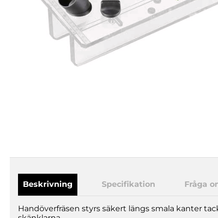
Beskrivning
Specifikation
Fråga o
Handöverfräsen styrs säkert längs smala kanter tac
skänklarna.