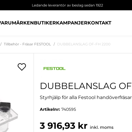
Ledande leverantör av beslag sedan 1922
VARUMÄRKEN
BUTIKER
KAMPANJER
KONTAKT
Tillbehör - Fräsar FESTOOL
DUBBELANSLAG OF-FH 2200
DUBBELANSLAG OF-
Styrhjälp för alla Festool handöverfräsar
Artikelnr:
740595
3 916,93 kr
inkl. moms