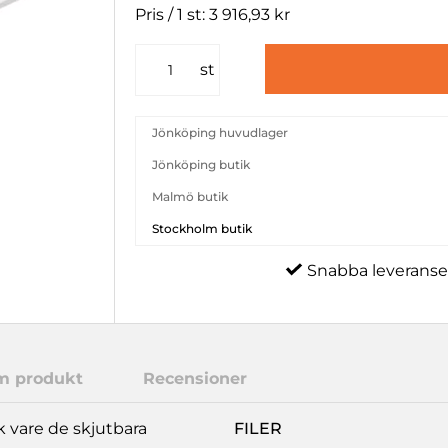
Pris / 1 st: 3 916,93 kr
st
Jönköping huvudlager
Jönköping butik
Malmö butik
Stockholm butik
Snabba leveranse
m produkt
Recensioner
k vare de skjutbara
FILER