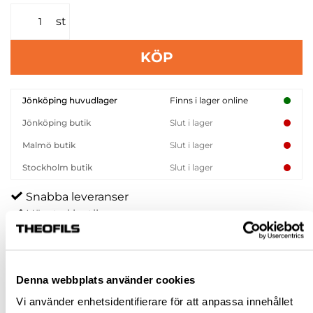
st
KÖP
Jönköping huvudlager
Finns i lager online
Jönköping butik
Slut i lager
Malmö butik
Slut i lager
Stockholm butik
Slut i lager
Snabba leveranser
Hämta i butik
Ledande leverantör i Sverige
Denna webbplats använder cookies
BESKRIVNING & FILER
Vi använder enhetsidentifierare för att anpassa innehållet