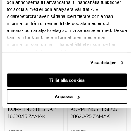
FRÅGA OM PRODUKT
och annonserna till användarna, tillhandahålla funktioner
för sociala medier och analysera vår trafik. Vi
vidarebefordrar även sådana identifierare och annan
RECENSIONER
information från din enhet till de sociala medier och
annons- och analysföretag som vi samarbetar med. Dessa
kan i sin tur kombinera informationen med annan
TILLBEHÖR
information som du har tillhandahållit eller som de har
samlat in när du har använt deras tjänster.
Visa detaljer
Tillåt alla cookies
Anpassa
KOPPLINGSBESLAG*
KOPPLINGSBESLAG
18620/15 ZAMAK
28620/25 ZAMAK