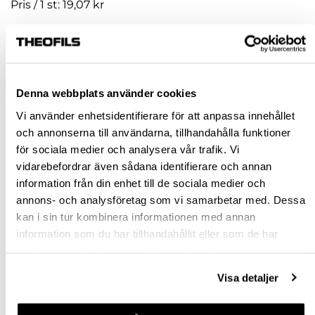
Pris / 1 st: 19,07 kr
st
KÖP
Denna webbplats använder cookies
Vi använder enhetsidentifierare för att anpassa innehållet
Jönköping huvudlager
Finns i lager online
och annonserna till användarna, tillhandahålla funktioner
Jönköping butik
Slut i lager
för sociala medier och analysera vår trafik. Vi
vidarebefordrar även sådana identifierare och annan
Malmö butik
Slut i lager
information från din enhet till de sociala medier och
Stockholm butik
Slut i lager
annons- och analysföretag som vi samarbetar med. Dessa
kan i sin tur kombinera informationen med annan
Snabba leveranser
information som du har tillhandahållit eller som de har
Hämta i butik
samlat in när du har använt deras tjänster.
Ledande leverantör i Sverige
Visa detaljer
BESKRIVNING