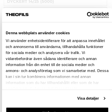
DYCKERT 14/25 (5000)
DYCKERT 14/40 (2500)
DYCKERT 14/35 (2500)
Denna webbplats använder cookies
Rensa val
Vi använder enhetsidentifierare för att anpassa innehållet
och annonserna till användarna, tillhandahålla funktioner
st
för sociala medier och analysera vår trafik. Vi
vidarebefordrar även sådana identifierare och annan
VÄLJ VARIANT
information från din enhet till de sociala medier och
annons- och analysföretag som vi samarbetar med. Dessa
kan i sin tur kombinera informationen med annan
Snabba leveranser
information som du har tillhandahållit eller som de har
Hämta i butik
samlat in när du har använt deras tjänster.
Ledande leverantör i Sverige
Visa detaljer
BESKRIVNING